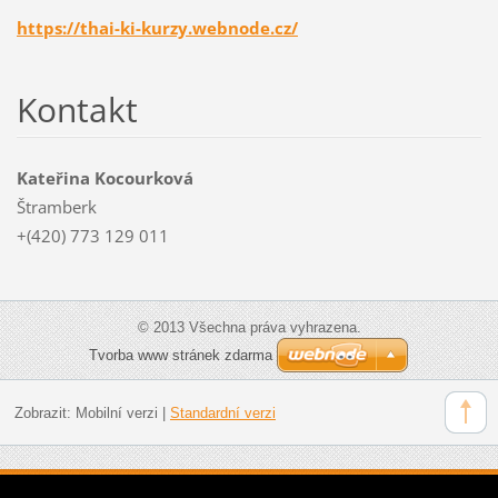
https://thai-ki-kurzy.webnode.cz/
Kontakt
Kateřina Kocourková
Štramberk
+(420) 773 129 011
© 2013 Všechna práva vyhrazena.
Tvorba www stránek zdarma
Zobrazit:
Mobilní verzi
|
Standardní verzi