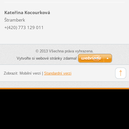
Kateřina Kocourková
Štramberk
+(420) 773 129 011
© 2013 Všechna práva vyhrazena.
Vytvořte si webové stránky zdarma!
Zobrazit:
Mobilní verzi
|
Standardní verzi