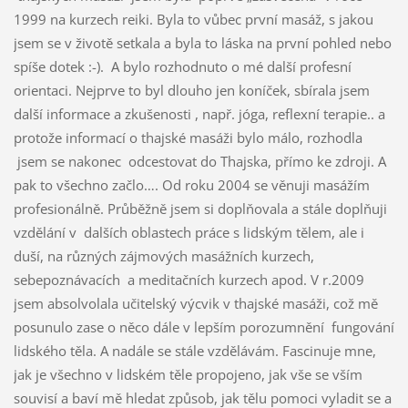
1999 na kurzech reiki. Byla to vůbec první masáž, s jakou
jsem se v životě setkala a byla to láska na první pohled nebo
spíše dotek :-). A bylo rozhodnuto o mé další profesní
orientaci. Nejprve to byl dlouho jen koníček, sbírala jsem
další informace a zkušenosti , např. jóga, reflexní terapie.. a
protože informací o thajské masáži bylo málo, rozhodla
jsem se nakonec odcestovat do Thajska, přímo ke zdroji. A
pak to všechno začlo…. Od roku 2004 se věnuji masážím
profesionálně. Průběžně jsem si doplňovala a stále doplňuji
vzdělání v dalších oblastech práce s lidským tělem, ale i
duší, na různých zájmových masážních kurzech,
sebepoznávacích a meditačních kurzech apod. V r.2009
jsem absolvolala učitelský výcvik v thajské masáži, což mě
posunulo zase o něco dále v lepším porozumnění fungování
lidského těla. A nadále se stále vzdělávám. Fascinuje mne,
jak je všechno v lidském těle propojeno, jak vše se vším
souvisí a baví mě hledat způsob, jak tělu pomoci vyladit se a