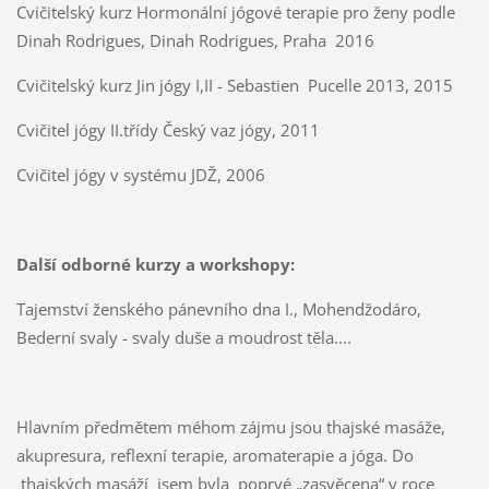
Cvičitelský kurz Hormonální jógové terapie pro ženy podle
Dinah Rodrigues, Dinah Rodrigues, Praha 2016
Cvičitelský kurz Jin jógy I,II - Sebastien Pucelle 2013, 2015
Cvičitel jógy II.třídy Český vaz jógy, 2011
Cvičitel jógy v systému JDŽ, 2006
Další odborné kurzy a workshopy:
Tajemství ženského pánevního dna I., Mohendžodáro,
Bederní svaly - svaly duše a moudrost těla....
Hlavním předmětem méhom zájmu jsou thajské masáže,
akupresura, reflexní terapie, aromaterapie a jóga. Do
thajských masáží jsem byla poprvé „zasvěcena“ v roce